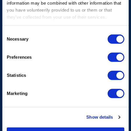
information may be combined with other information that
CARGADOR
you have volunteerily provided to us or them or that
they’ve collected from your use of their services.
Cargador de baterías NiMH
estándar G2
Consent
Necessary
Selection
Cargador de baterías NiMH estándar G2,
totalmente compatible con baterías NiMH
estándar.
Preferences
Explorar más
Statistics
Marketing
Show details