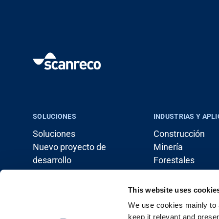
SOLUCIONES
INDUSTRIAS Y APL
Soluciones
Construcción
Nuevo proyecto de
Minería
desarrollo
Forestales
Soluciones de sistemas
Manejo de carga
Agricultura
This website uses cookie
Marítimo
We use cookies mainly to a
Vehículos industr
keep it relevant and prese