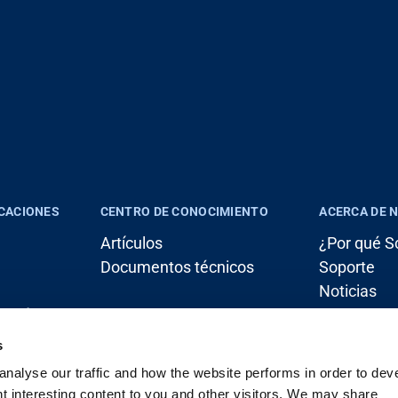
ICACIONES
CENTRO DE CONOCIMIENTO
ACERCA DE 
Artículos
¿Por qué S
Documentos técnicos
Soporte
Noticias
 (grúa)
Empleo
Contacto
s
nalyse our traffic and how the website performs in order to devel
iale
nt interesting content to you and other visitors. We may share