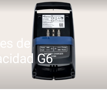
nes de
pacidad G6