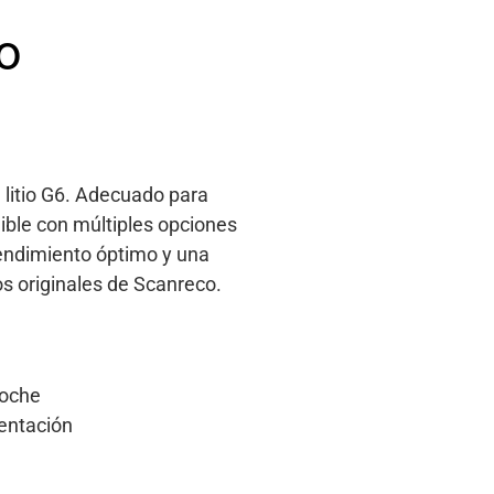
io
e litio G6. Adecuado para
nible con múltiples opciones
rendimiento óptimo y una
s originales de Scanreco.
 coche
mentación