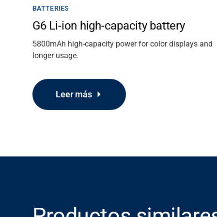
BATTERIES
G6 Li-ion high-capacity battery
Carrera
5800mAh high-capacity power for color displays and
longer usage.
Media
Leer más
Productos similare