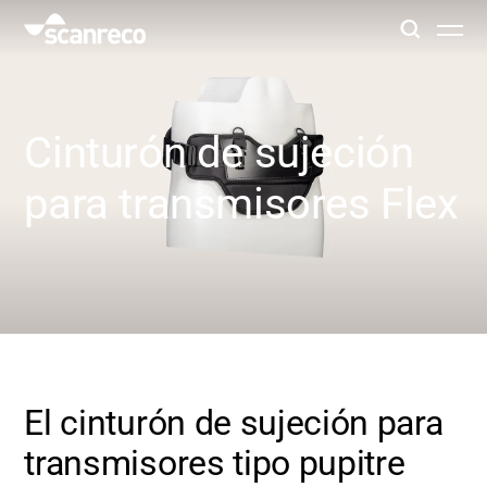
Soluciones
Cinturón de sujeción
Personalización
para transmisores Flex
Productividad y seguridad del operador
Industrias
Centro de conocimiento
El cinturón de sujeción para
transmisores tipo pupitre