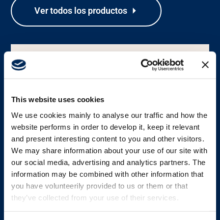
Ver todos los productos
Carrera
Media
This website uses cookies
We use cookies mainly to analyse our traffic and how the
website performs in order to develop it, keep it relevant
and present interesting content to you and other visitors.
We may share information about your use of our site with
our social media, advertising and analytics partners. The
information may be combined with other information that
ACCESORIO DE TRANSPORTE
you have volunteerily provided to us or them or that
Correa de cuello para transmisor
they’ve collected from your use of their services.
tipo pupitre