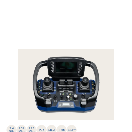
2.4
868
915
PL e
SIL 3
IP65
SISP™
GHz
MHz
MHz