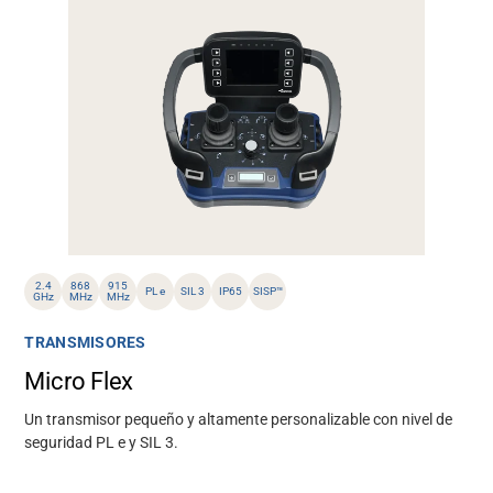
2.4
868
915
PL e
SIL 3
IP65
SISP™
GHz
MHz
MHz
TRANSMISORES
Micro Flex
Un transmisor pequeño y altamente personalizable con nivel de
seguridad PL e y SIL 3.