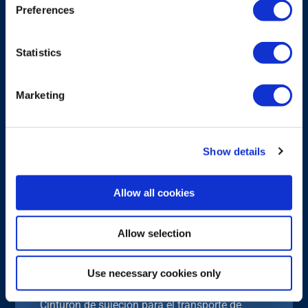
Preferences
Statistics
Marketing
Show details
Allow all cookies
ACCESORIO DE TRANSPORTE
Allow selection
Cinturón de sujeción para
transmisores tipo pupitre Flex
Use necessary cookies only
Cinturón de sujeción para el transporte de