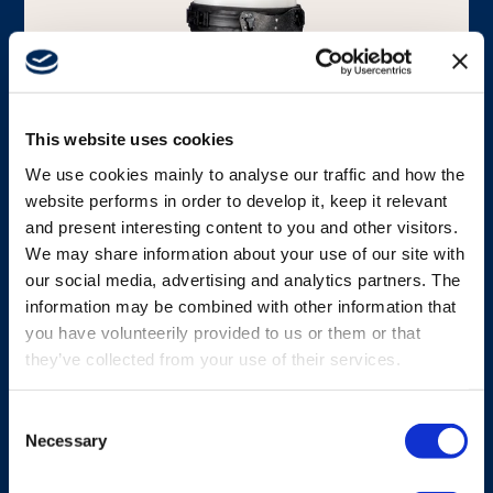
Media
This website uses cookies
We use cookies mainly to analyse our traffic and how the
website performs in order to develop it, keep it relevant
ACCESORIO DE TRANSPORTE
and present interesting content to you and other visitors.
Cinturón deslizante para
We may share information about your use of our site with
transmisor tipo pupitre
our social media, advertising and analytics partners. The
information may be combined with other information that
Cinturón de sujeción con posibilidad de
you have volunteerily provided to us or them or that
deslizamiento del transmisor
they’ve collected from your use of their services.
Consent
Explorar más
Necessary
Selection