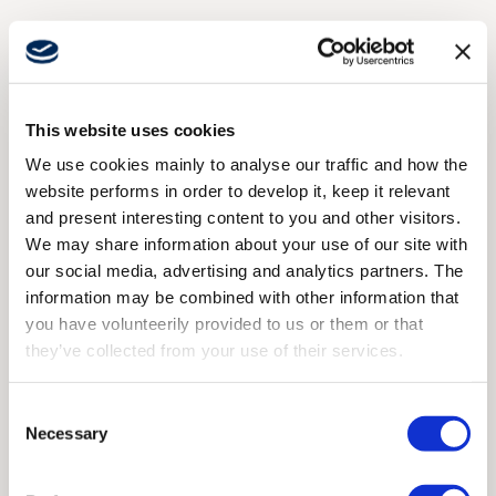
Opciones para Mini Flex
Nuestros modelos son modulares. Explore las
This website uses cookies
configuraciones disponibles, los actuadores y las
We use cookies mainly to analyse our traffic and how the
opciones adicionales.
website performs in order to develop it, keep it relevant
and present interesting content to you and other visitors.
We may share information about your use of our site with
Configuraciones
Actuadores
our social media, advertising and analytics partners. The
information may be combined with other information that
Adiciones
you have volunteerily provided to us or them or that
they’ve collected from your use of their services.
Pantallas
Colores de la sección superior
Consent
Necessary
Módulos de radio
Selection
Control por cable/conexión
Baterías