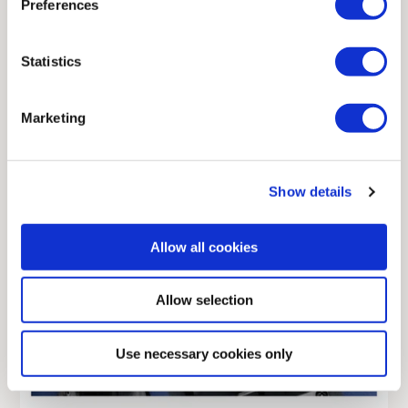
Preferences
Statistics
MÓDULO DE RADIO
Banda única: 2,4 GHz
Marketing
Módulo transceptor de radio para transmisor
con frecuencia aceptada a escala mundial
Show details
(2,4 GHz).
Allow all cookies
Allow selection
Use necessary cookies only
ACCESORIO DE TRANSPORTE
SOLUCIÓN DE CÁMARA
SOLUCIÓN DE PROXIMIDAD