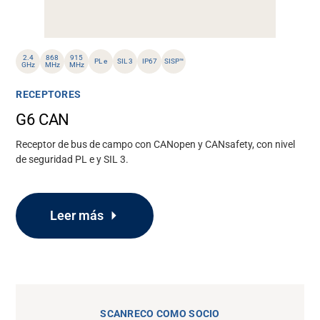
2.4
868
915
PL e
SIL 3
IP67
SISP™
GHz
MHz
MHz
RECEPTORES
G6 CAN
Receptor de bus de campo con CANopen y CANsafety, con nivel
de seguridad PL e y SIL 3.
Leer más
SCANRECO COMO SOCIO