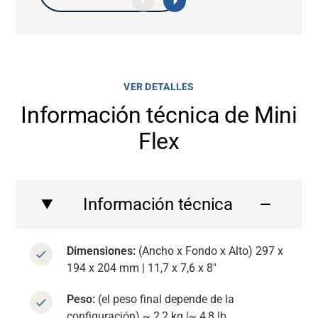
Contact us
Contact us
Contact us
VER DETALLES
Información técnica de Mini
Flex
Información técnica
Dimensiones:
(Ancho x Fondo x Alto) 297 x
194 x 204 mm | 11,7 x 7,6 x 8″
Peso:
(el peso final depende de la
configuración) ~ 2,2 kg |~ 4,8
lb