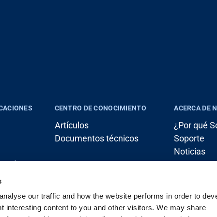
ICACIONES
CENTRO DE CONOCIMIENTO
ACERCA DE 
Artículos
¿Por qué S
Documentos técnicos
Soporte
Noticias
 (grúa)
Empleo
Contacto
s
nalyse our traffic and how the website performs in order to devel
iale
nt interesting content to you and other visitors. We may share