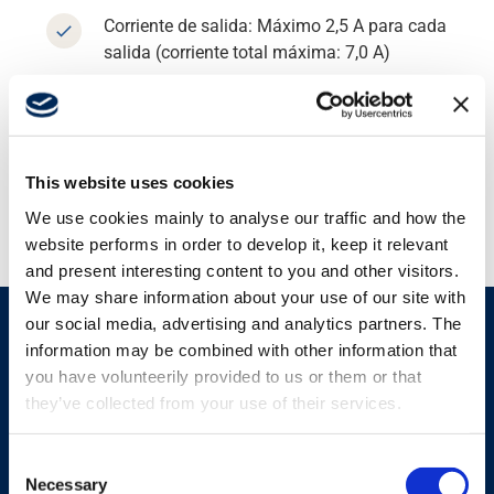
Corriente de salida: Máximo 2,5 A para cada
salida (corriente total máxima: 7,0 A)
Corriente máxima en el circuito de la válvula
de derivación: 8 A (es obligatorio proteger
este circuito antes de la ECU con un fusible
de protección adecuado)
This website uses cookies
We use cookies mainly to analyse our traffic and how the
website performs in order to develop it, keep it relevant
and present interesting content to you and other visitors.
We may share information about your use of our site with
our social media, advertising and analytics partners. The
information may be combined with other information that
Productos similares
you have volunteerily provided to us or them or that
they’ve collected from your use of their services.
Consent
Ver todos los productos
Necessary
Selection