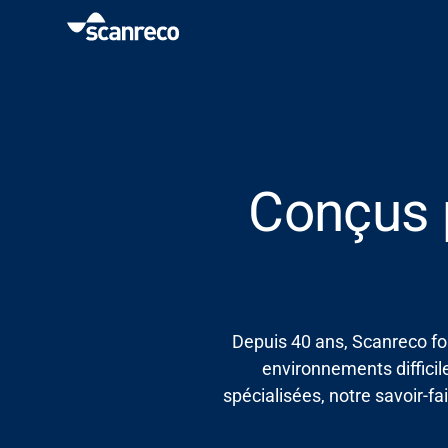
Solutions
Customisation
Conçus p
Productivité et sécurité des opérateurs
Industries
Depuis 40 ans,
Scanreco
fo
Hub de connaissance
environnements diffici
spécialisées, notre
savoir-fa