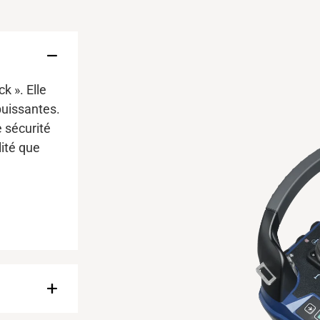
k ». Elle
puissantes.
e sécurité
lité que