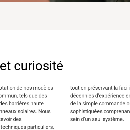
et curiosité
ptation de nos modèles
et la fiabilité. Forts de
 commun, tels que des
renons tout en charge,
 des barrières haute
ns proportionnelles
nneaux solaires. Nous
rs et/ou récepteurs au
cevoir des
sein d’un seul système.
echniques particuliers,