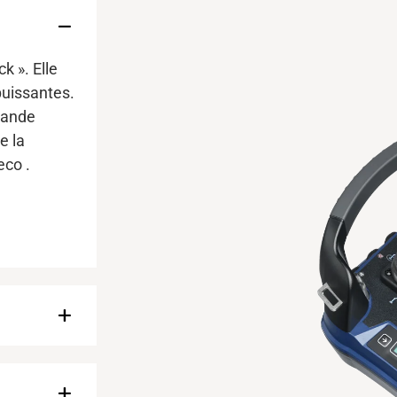
k ». Elle
puissantes.
grande
e la
eco
.