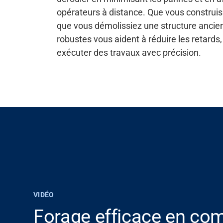
opérateurs à distance. Que vous construis
que vous démolissiez une structure ancien
robustes
vous aident à réduire les retards,
exécuter des travaux avec précision.
Assistance
À propos
VIDÉO
Forage efficace en co
Carrière