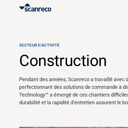
Solutions
Customisation
SECTEUR D’ACTIVITÉ
Construction
Productivité et sécurité des opérateurs
Pendant des années,
Scanreco
a travaillé avec
Industries
perfectionnant des solutions de commande à di
Technology™
a émergé
de ces chantiers difficil
Hub de connaissance
durabilité et la rapidité d’entretien assurent le 