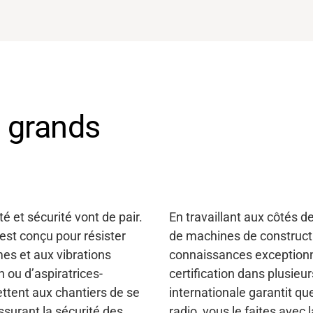
 grands
té et sécurité vont de pair.
En travaillant aux côtés d
st conçu pour résister
de machines de construct
es et aux vibrations
connaissances exceptionn
n ou d’aspiratrices-
certification dans plusieu
tent aux chantiers de se
internationale garantit q
ssurant la sécurité des
radio, vous le faites avec l