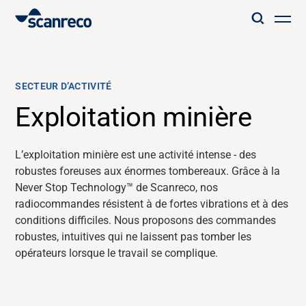
Solutions
SECTEUR D’ACTIVITÉ
Customisation
Exploitation minière
Productivité et sécurité des opérateurs
L’exploitation minière est une activité intense - des
robustes foreuses aux énormes tombereaux. Grâce à
la
Never Stop Technology
™
de Scanreco, nos
Industries
radiocommandes résistent à de fortes vibrations et à des
conditions difficiles.
Nous
proposons des commandes
Hub de connaissance
robustes,
intuitives
qui ne laissent pas tomber
les
opérateurs
lorsque le travail se complique.