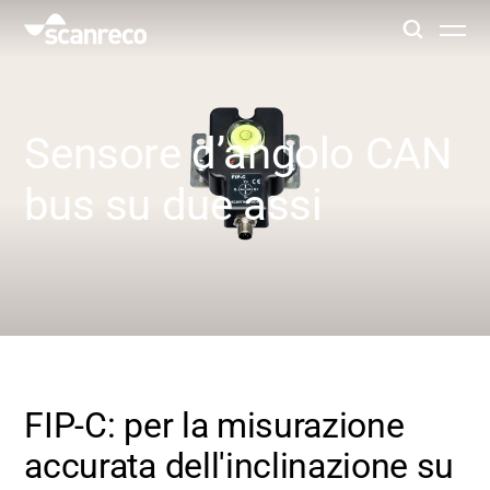
Soluzioni
Sensore d’angolo CAN
Personalizzazione
bus su due assi
Produttività e sicurezza dell'operatore
Settori
Hub della conoscenza
FIP-C: per la misurazione
accurata dell'inclinazione su