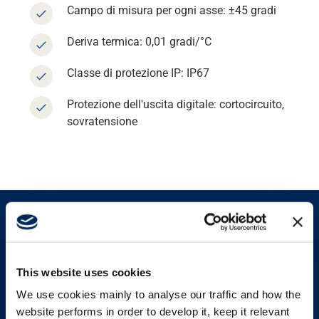
Campo di misura per ogni asse: ±45 gradi
Supporto
Deriva termica: 0,01 gradi/°C
Informazioni
Classe di protezione IP: IP67
Protezione dell'uscita digitale: cortocircuito,
Lavora con noi
sovratensione
Banca dati
Prodotti simili
This website uses cookies
We use cookies mainly to analyse our traffic and how the
Visualizza tutti i prodotti
website performs in order to develop it, keep it relevant