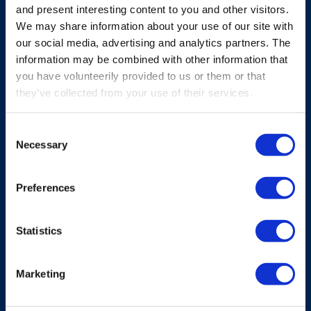
and present interesting content to you and other visitors.
We may share information about your use of our site with
our social media, advertising and analytics partners. The
information may be combined with other information that
you have volunteerily provided to us or them or that
they’ve collected from your use of their services.
Consent
Necessary
Selection
Preferences
SOLUZIONI DI SISTEMA
Statistics
FIPR-C
Marketing
Sensore d’angolo CAN bus ridondante su due
assi