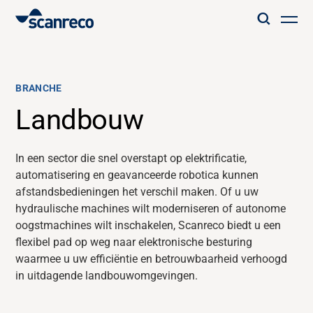
Oplossingen
BRANCHE
Klantspecifieke oplossing
Landbouw
Productiviteit en veiligheid van de operator
In een sector die snel overstapt op elektrificatie,
automatisering en
geavanceerde
robotica kunnen
afstandsbedieningen het verschil maken. Of
u
uw
Industrieën
hydraulische machines wilt moderniseren of autonome
oogstmachines wilt inschakelen,
Scanreco
biedt u een
Kenniscentrum
flexibel pad op weg naar elektronische besturing
waarmee u uw efficiëntie en betrouwbaarheid verhoogd
in uitdagende landbouwomgevingen.