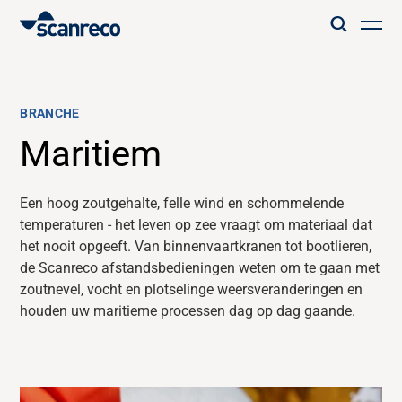
Oplossingen
BRANCHE
Klantspecifieke oplossing
Maritiem
Productiviteit en veiligheid van de operator
Een hoog zoutgehalte, felle wind en schommelende
temperaturen - het leven op zee vraagt om materiaal dat
het
nooit
opgeeft. Van binnenvaartkranen tot bootlieren,
Industrieën
de
Scanreco
afstandsbedieningen weten om te gaan met
zoutnevel, vocht en plotselinge weersveranderingen en
Kenniscentrum
houden uw maritieme processen dag op dag gaande.