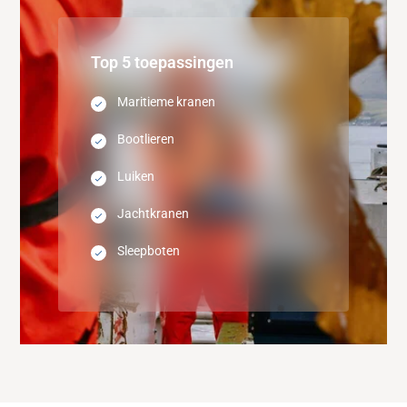
Top 5 toepassingen
Maritieme kranen
Bootlieren
Luiken
Jachtkranen
Sleepboten