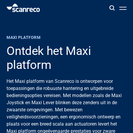
Oplossingen
MAXI PLATFORM
Klantspecifieke oplossing
Ontdek het Maxi
platform
Productiviteit en veiligheid van de operator
Het Maxi platform van
Scanreco
is ontworpen voor
Industrieën
toepassingen
die robuuste hantering en uitgebreide
bedieningsopties vereisen. Met modellen zoals de Maxi
Kenniscentrum
Joystick en Maxi Lever blinken deze zenders uit in de
zwaarste
omgevingen.
Met bewezen
veiligheidsvoorzieningen, een ergonomisch ontwerp en
plaats voor
een breed scala aan actuatoren
levert het
Maxi platform ongeëvenaarde prestaties voor
zware