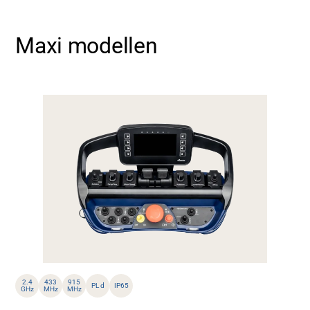
Maxi modellen
2.4
433
915
PL d
IP65
GHz
MHz
MHz