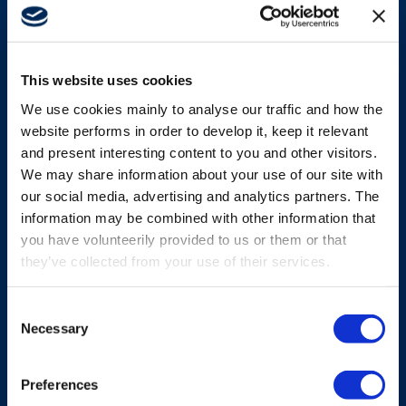
PLATFORM
Micro
This website uses cookies
We use cookies mainly to analyse our traffic and how the
Buikzender van kleiner formaat met een hoge
website performs in order to develop it, keep it relevant
mate van veiligheid en flexibiliteit voor
and present interesting content to you and other visitors.
volledige controle in een compacte,
We may share information about your use of our site with
betrouwbare vorm.
our social media, advertising and analytics partners. The
information may be combined with other information that
Ontdek Micro
you have volunteerily provided to us or them or that
they’ve collected from your use of their services.
Consent
Necessary
Selection
Preferences