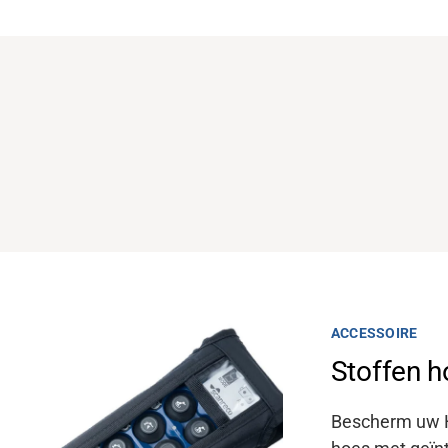
IOMODULE
ACCESSOIRE
3 MHz
Stoffen h
tandsbediening voor zender
Bescherm uw H