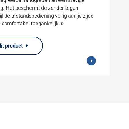
tegreerde handgrepen en een stevige
ng. Het beschermt de zender tegen
l de afstandsbediening veilig aan je zijde
en comfortabel toegankelijk is.
it product