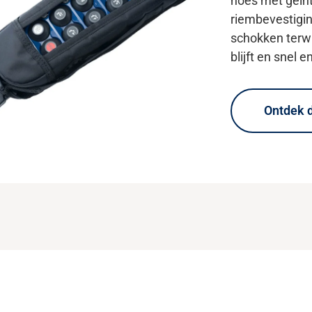
 Europese frequentie
hoes met geïn
3.050 – 434.775 MHz).
riembevestigi
schokken terwij
blijft en snel 
Ontdek d