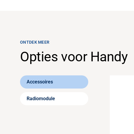
ONTDEK MEER
Opties voor Handy
Accessoires
Radiomodule
RAD
es
43
d hoe extreem zwaar de
Afs