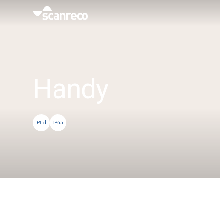
Oplossingen
Klantspecifieke oplossing
Handy
Productiviteit en veiligheid van de operator
PL d
IP65
Industrieën
Kenniscentrum