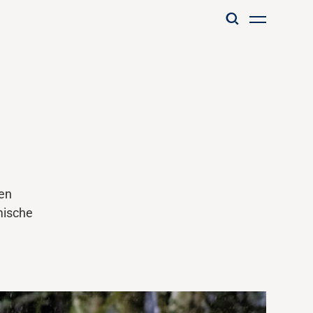
 en
mische