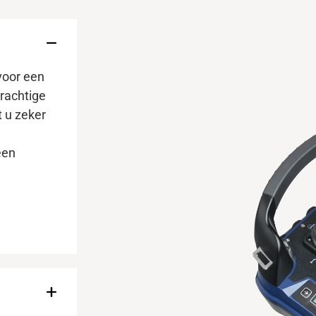
voor een
rachtige
t u zeker
een