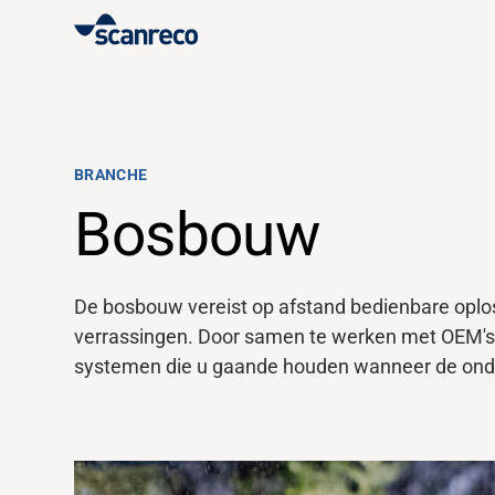
Oplossingen
Klantspecifieke oplossing
BRANCHE
Bosbouw
Productiviteit en veiligheid van de operator
De bosbouw vereist op afstand bedienbare oplossi
Industrieën
verrassingen. Door samen te werken met OEM'
systemen die u gaande houden wanneer de onde
Kenniscentrum