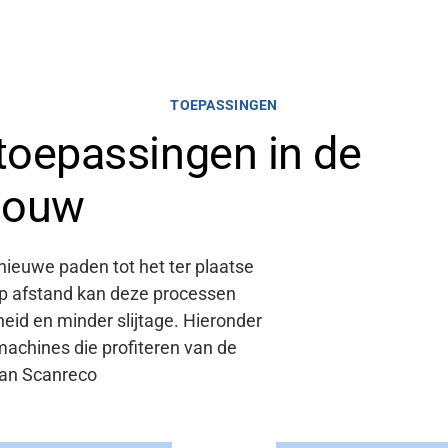
TOEPASSINGEN
oepassingen in de
bouw
ieuwe paden tot het ter plaatse
 afstand kan deze processen
gheid en minder
slijtage.
Hieronder
machines die
profiteren
van
de
an Scanreco