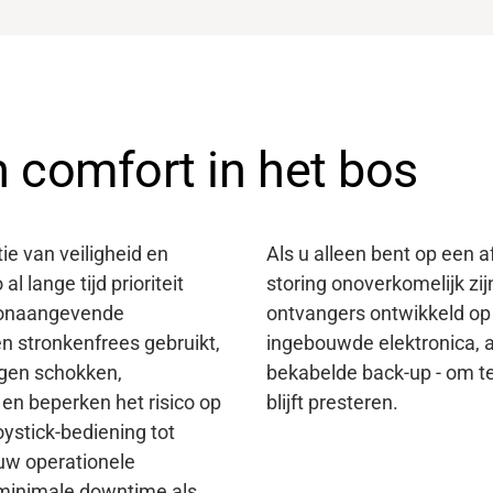
 comfort in het bos
 van veiligheid en
Als u alleen bent op een a
l lange tijd prioriteit
storing onoverkomelijk zi
oonaangevende
ontvangers ontwikkeld op
n stronkenfrees gebruikt,
ingebouwde elektronica, a
egen schokken,
bekabelde back-up - om te
en beperken het risico op
blijft presteren.
ystick-bediening tot
 uw operationele
 minimale downtime als