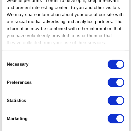
website performs in order to develop it, keep it relevant
and present interesting content to you and other visitors.
We may share information about your use of our site with
our social media, advertising and analytics partners. The
information may be combined with other information that
you have volunteerily provided to us or them or that
they’ve collected from your use of their services.
Consent
Necessary
Selection
Preferences
Statistics
2.4
868
915
PL e
SIL 3
IP65
SISP™
GHz
MHz
MHz
Marketing
ZENDERS
Mini Flex