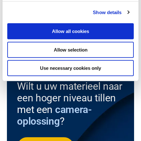
Vrij configureerbare middelgrote buikzender met
Show details
veiligheidsclassificatie PL e en SIL 3
Allow all cookies
Lees meer
Allow selection
Use necessary cookies only
Wilt u uw materieel naar
een hoger niveau tillen
met een
camera-
oplossing
?