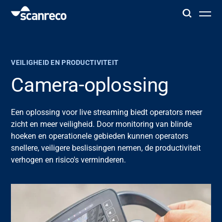
Oplossingen
VEILIGHEID EN PRODUCTIVITEIT
Klantspecifieke oplossing
Camera-oplossing
Productiviteit en veiligheid van de operator
Een oplossing voor live streaming biedt operators meer
zicht en meer veiligheid. Door
monitoring
van blinde
hoeken en operationele gebieden kunnen operators
Industrieën
snellere, veiligere beslissingen nemen, de productiviteit
verhogen en risico's verminderen.
Kenniscentrum