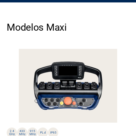
Modelos Maxi
2.4
433
915
PL d
IP65
GHz
MHz
MHz