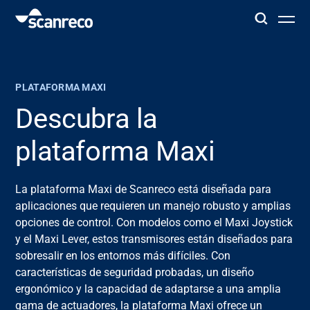
Soluciones
PLATAFORMA MAXI
Personalización
Descubra la
plataforma Maxi
Productividad y seguridad del operador
La plataforma Maxi de
Scanreco
está diseñada para
Industrias
aplicaciones
que requieren un manejo robusto y amplias
opciones de control. Con modelos como el Maxi Joystick
Centro de conocimiento
y el Maxi Lever, estos transmisores están diseñados para
sobresalir en los
entornos más difíciles.
Con
características de seguridad probadas, un diseño
ergonómico y la capacidad de adaptarse a
una amplia
gama de actuadores
, la plataforma Maxi ofrece un