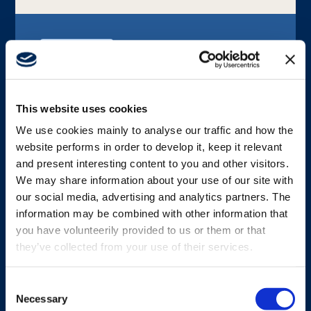
PLATAFORMA
Micro
Transmisor tipo pupitre de tamaño más
This website uses cookies
pequeño con gran seguridad y flexibilidad, que
We use cookies mainly to analyse our traffic and how the
ofrece un control total en un formato
website performs in order to develop it, keep it relevant
compacto y fiable.
and present interesting content to you and other visitors.
We may share information about your use of our site with
our social media, advertising and analytics partners. The
Explorar Micro
information may be combined with other information that
you have volunteerily provided to us or them or that
they’ve collected from your use of their services.
Consent
Necessary
Selection