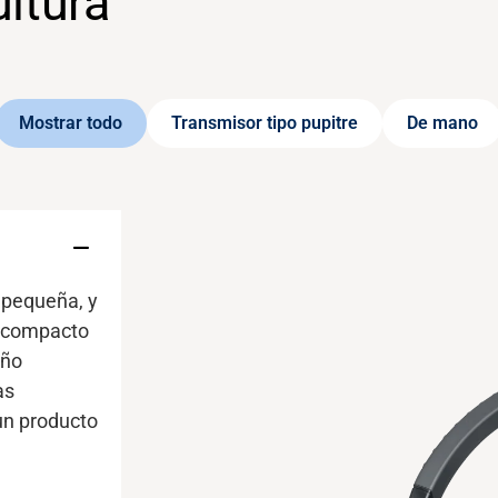
ultura
Mostrar todo
Transmisor tipo pupitre
De mano
 pequeña, y
o compacto
año
as
 un producto