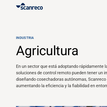
Soluciones
Personalización
INDUSTRIA
Agricultura
Productividad y seguridad del operador
En un sector que está adoptando rápidamente la 
Industrias
soluciones de control remoto pueden tener un im
diseñando cosechadoras autónomas,
Scanreco
Centro de conocimiento
aumentando la eficiencia y la fiabilidad en entorn