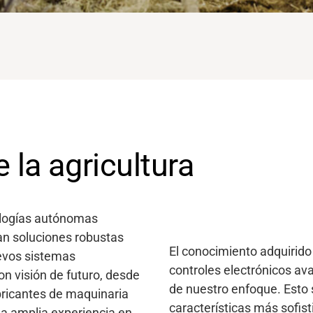
e la agricultura
nologías autónomas
an soluciones robustas
El conocimiento adquirido 
uevos sistemas
controles electrónicos av
on visión de futuro, desde
de nuestro enfoque. Esto 
bricantes de maquinaria
características más sofis
na amplia experiencia en