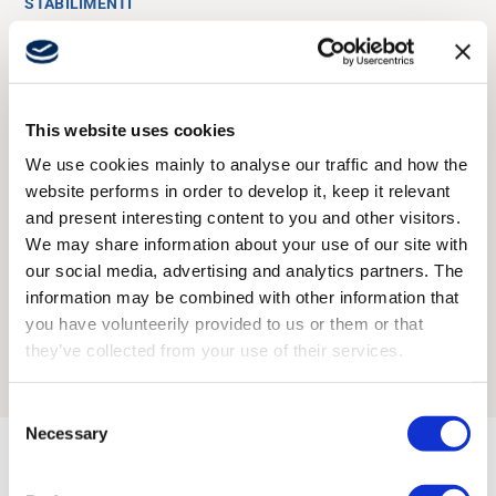
STABILIMENTI
Produzione all'avanguardia
Disponiamo di diversi stabilimenti produttivi e gran parte
della produzione su larga scala avviene in Europa. È una
This website uses cookies
produzione razionale e moderna, sviluppata nel 2023,
We use cookies mainly to analyse our traffic and how the
con ampia capacità di crescita continua e grande
website performs in order to develop it, keep it relevant
attenzione al valore aggiunto. Allo stesso tempo,
and present interesting content to you and other visitors.
sfruttiamo il dual sourcing e la ridondanza con i nostri
We may share information about your use of our site with
partner EMS per garantire forniture affidabili e resilienza
our social media, advertising and analytics partners. The
operativa. Puntiamo ad affidabilità ed efficienza in ogni
information may be combined with other information that
aspetto. Oltre all’Europa, disponiamo di uno stabilimento
you have volunteerily provided to us or them or that
produttivo in Nordamerica.
they’ve collected from your use of their services.
Consent
Necessary
Selection