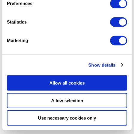
Preferences
Statistics
Marketing
Show details
Allow all cookies
2.4
IP65
GHz
Allow selection
RECEPTORES
G5 Relay
Use necessary cookies only
Control de encendido/apagado basado en relés con 5 o 10 relés.