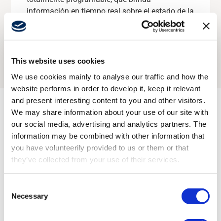
programables, robustos y de gran confort con
información en tiempo real sobre el estado de la
le asegura que su transmisor siempre estará a
evitar la pérdida accidental de su unidad.
funcionalidad de 1 o 2 pasos.
máquina, los modos seleccionados y mucho
mano.
más.
Explorar producto
Explorar producto
This website uses cookies
We use cookies mainly to analyse our traffic and how the
website performs in order to develop it, keep it relevant
and present interesting content to you and other visitors.
We may share information about your use of our site with
our social media, advertising and analytics partners. The
Compatible con estos
information may be combined with other information that
receptores
you have volunteerily provided to us or them or that
they’ve collected from your use of their services.
Consent
Ir a todos los receptores
Necessary
Selection