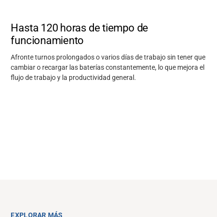
Soporte
Hasta 120 horas de tiempo de
Acerca de nosotros
funcionamiento
Afronte turnos prolongados o varios días de trabajo sin tener que
Carrera
cambiar o recargar las baterías constantemente, lo que mejora el
flujo de trabajo y la productividad general.
Media
EXPLORAR MÁS